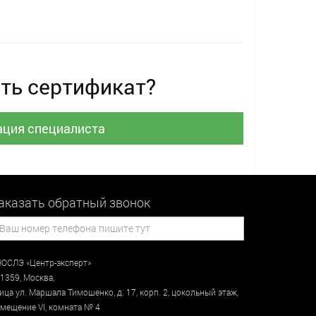
ть сертификат?
ация специалиста
аказать обратный звонок
ОСЛЭ «Центр-эксперт»
1359
,
Москва
,
лица
ул. Маршала Тимошенко, д. 17, корп. 2, цокольный этаж
,
мещение VI, комната № 4