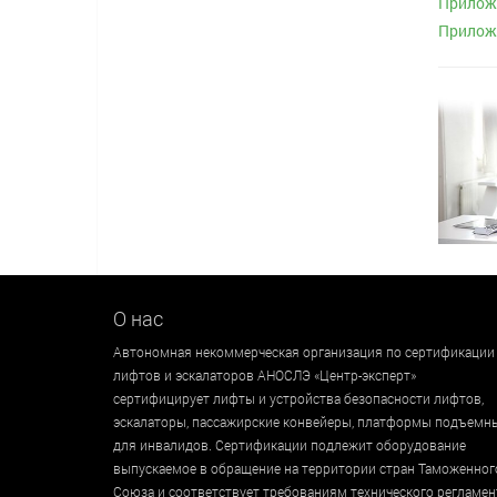
Приложе
Приложе
О нас
Автономная некоммерческая организация по сертификации
лифтов и эскалаторов АНОСЛЭ «Центр-эксперт»
сертифицирует лифты и устройства безопасности лифтов,
эскалаторы, пассажирские конвейеры, платформы подъемн
для инвалидов. Сертификации подлежит оборудование
выпускаемое в обращение на территории стран Таможенног
Союза и соответствует требованиям технического регламен