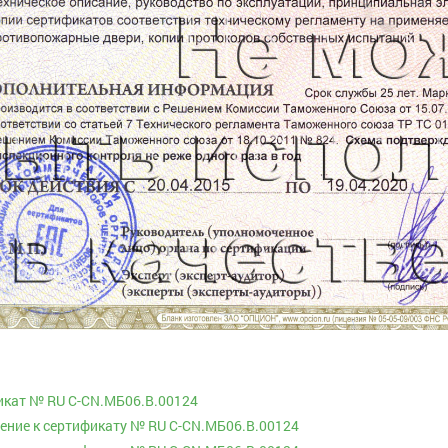
икат № RU С-CN.МБ06.B.00124
ние к сертификату № RU С-CN.МБ06.B.00124