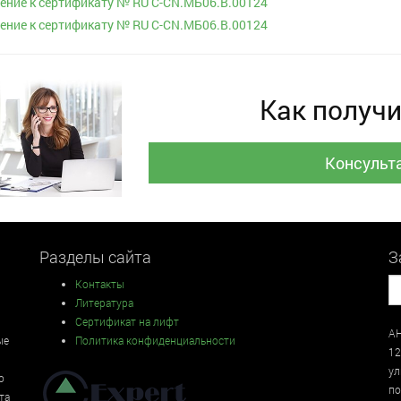
ние к сертификату № RU С-CN.МБ06.B.00124
ние к сертификату № RU С-CN.МБ06.B.00124
Как получи
Консульт
Разделы сайта
З
Контакты
Литература
Сертификат на лифт
АН
ые
Политика конфиденциальности
12
у
о
по
та