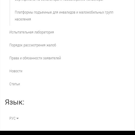
Платформы подъемные для инвалидов и маломобильных групп
населения
Испытательная лаборатория
Порядок рассмотрения жалоб
Права и обязанности заявителей
Новости
Статьи
Язык:
РУС