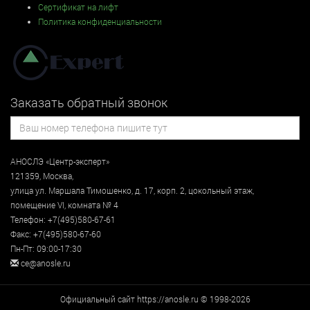
Сертификат на лифт
Политика конфиденциальности
Заказать обратный звонок
АНОСЛЭ «Центр-эксперт»
121359
,
Москва
,
улица
ул. Маршала Тимошенко, д. 17, корп. 2, цокольный этаж
,
помещение VI, комната № 4
Телефон:
+7(495)580-67-61
Факс:
+7(495)580-67-60
Пн-Пт: 09:00-17:30
ce@anosle.ru
Официальный сайт https://anosle.ru © 1998-2026