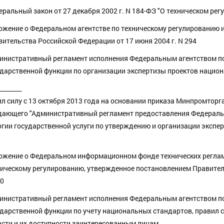
ральный закон от 27 декабря 2002 г. N 184-ФЗ "О техническом рег
ожение о Федеральном агентстве по техническому регулированию 
ительства Российской Федерации от 17 июня 2004 г. N 294
инистративный регламент исполнения Федеральным агентством по
ударственной функции по организации экспертизы проектов национ
________
ил силу с 13 октября 2013 года на основании приказа Минпромторга
ающего "Административный регламент предоставления Федеральн
гии государственной услуги по утверждению и организации экспе
ожение о Федеральном информационном фонде технических реглам
ическому регулированию, утвержденное постановлением Правитель
00
инистративный регламент исполнения Федеральным агентством по
дарственной функции по учету национальных стандартов, правил 
асти и их доступности заинтересованным лицам