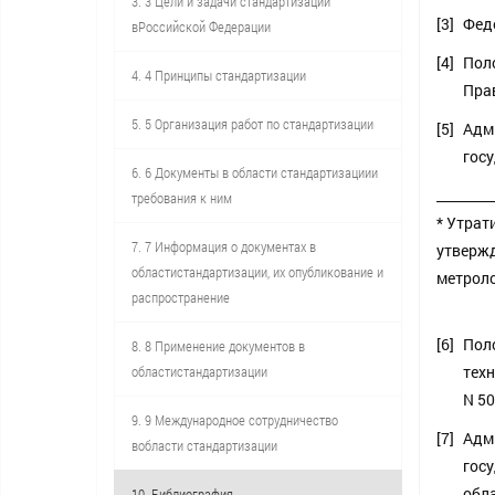
3. 3 Цели и задачи стандартизации
[3]
Феде
вРоссийской Федерации
[4]
Пол
4. 4 Принципы стандартизации
Прав
5. 5 Организация работ по стандартизации
[5]
Адм
гос
6. 6 Документы в области стандартизациии
________
требования к ним
* Утрат
7. 7 Информация о документах в
утвержд
областистандартизации, их опубликование и
метроло
распространение
[6]
Пол
8. 8 Применение документов в
областистандартизации
техн
N 5
9. 9 Международное сотрудничество
[7]
Адм
вобласти стандартизации
госу
обл
10. Библиография