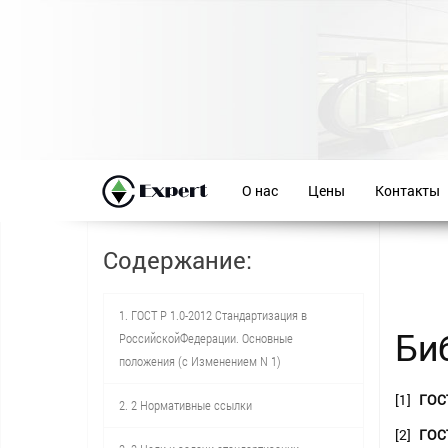
О нас
Цены
Контакты
Содержание:
1. ГОСТ Р 1.0-2012 Стандартизация в
Би
РоссийскойФедерации. Основные
положения (с Изменением N 1)
[1]
ГОС
2. 2 Нормативные ссылки
[2]
ГОС