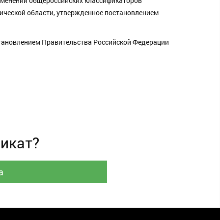
рименении общероссийских классификаторов
ической области, утвержденное постановлением
становлением Правительства Российской Федерации
фикат?
а