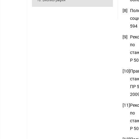
[8]
Пол
соц
594
[9]
Рек
по
ста
Р 50
[10]
Пра
ста
ПР 5
200
[11]
Рек
по
ста
Р 50