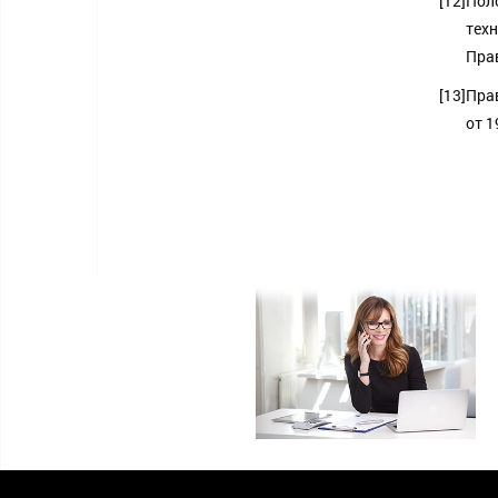
[12]
Поло
тех
Прав
[13]
Пра
от 1