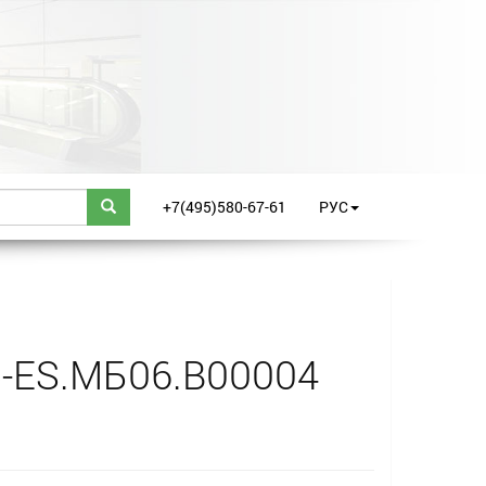
+7(495)580-67-61
РУС
С-ES.МБ06.В00004