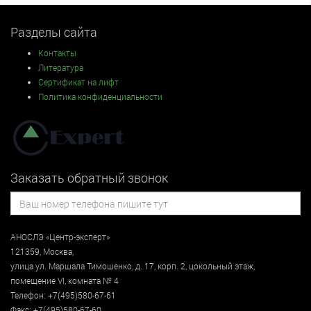
Разделы сайта
Контакты
Литература
Сертификат на лифт
Политика конфиденциальности
Заказать обратный звонок
АНОСЛЭ «Центр-эксперт»
121359
,
Москва
,
улица
ул. Маршала Тимошенко, д. 17, корп. 2, цокольный этаж
,
помещение VI, комната № 4
Телефон:
+7(495)580-67-61
Факс:
+7(495)580-67-60