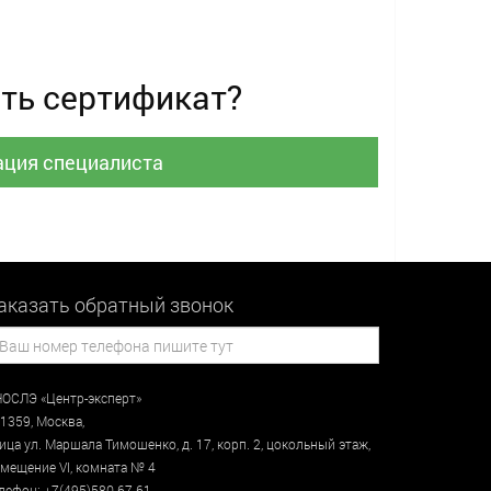
ть сертификат?
ация специалиста
аказать обратный звонок
ОСЛЭ «Центр-эксперт»
1359
,
Москва
,
лица
ул. Маршала Тимошенко, д. 17, корп. 2, цокольный этаж
,
мещение VI, комната № 4
лефон:
+7(495)580-67-61