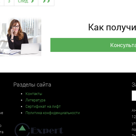
2
3
След.
Как получи
Консульт
Разделы сайта
З
Контакты
Литература
Сертификат на лифт
АН
ые
Политика конфиденциальности
12
у
о
по
та
Те