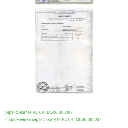
Сертификат № RU С-IT.МБ06.В00007
Приложение к сертификату № RU С-IT.МБ06.В00007