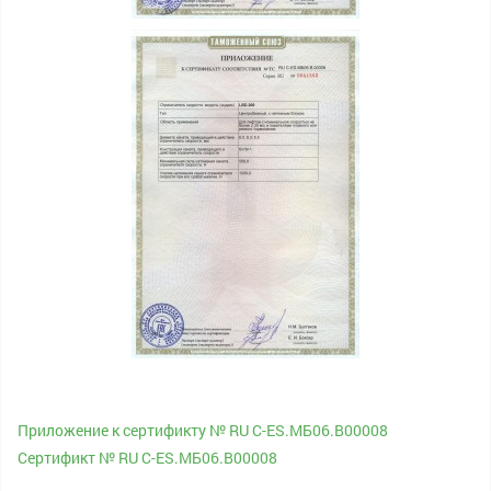
Приложение к сертификту № RU С-ES.МБ06.В00008
Сертификт № RU С-ES.МБ06.В00008