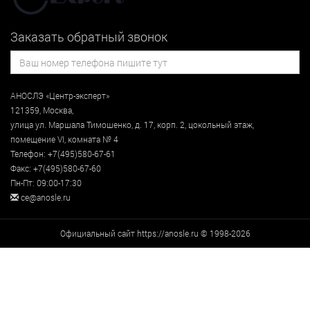
Заказать обратный звонок
АНОСЛЭ «Центр-эксперт»
121359
,
Москва
,
улица
ул. Маршала Тимошенко, д. 17, корп. 2, цокольный этаж
,
помещение VI, комната № 4
Телефон:
+7(495)580-67-61
Факс:
+7(495)580-67-60
Пн-Пт: 09:00-17:30
ce@anosle.ru
Официальный сайт https://anosle.ru © 1998-2026