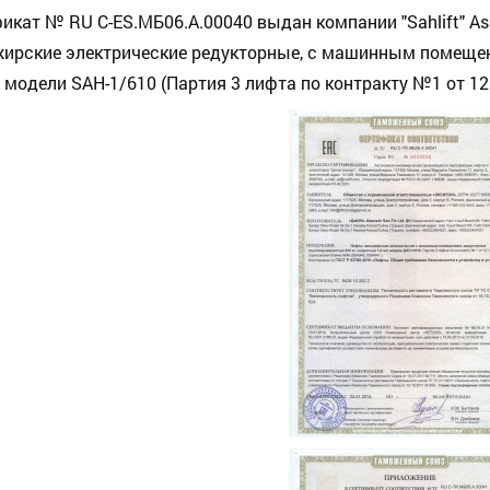
икат № RU С-ES.МБ06.A.00040 выдан компании "Sahlift" Asan
ирские электрические редукторные, с машинным помещен
c модели SAH-1/610 (Партия 3 лифта по контракту №1 от 12.