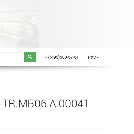
+7(495)580-67-61
РУС
-TR.МБ06.A.00041