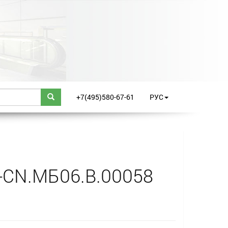
+7(495)580-67-61
РУС
-CN.МБ06.B.00058