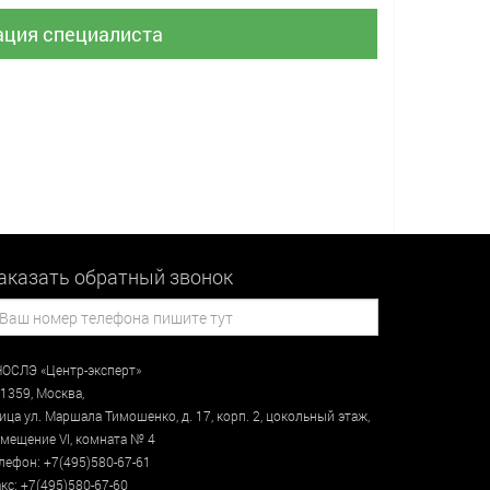
ация специалиста
аказать обратный звонок
ОСЛЭ «Центр-эксперт»
1359
,
Москва
,
лица
ул. Маршала Тимошенко, д. 17, корп. 2, цокольный этаж
,
мещение VI, комната № 4
лефон:
+7(495)580-67-61
кс:
+7(495)580-67-60