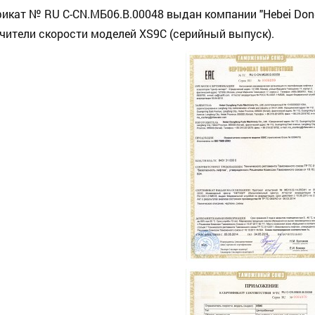
икат № RU С-CN.МБ06.B.00048 выдан компании "Hebei Dongfa
чители скорости моделей XS9С (серийный выпуск).