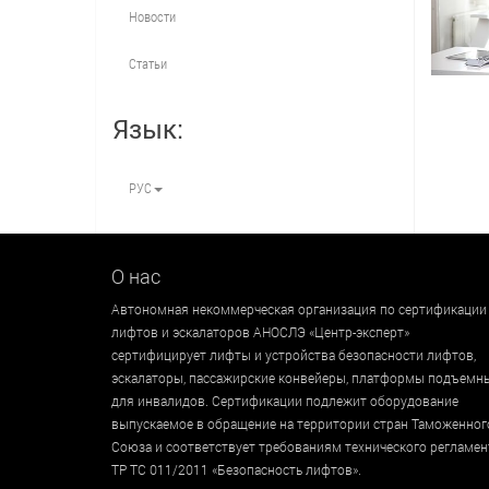
Новости
Статьи
Язык:
РУС
О нас
Автономная некоммерческая организация по сертификации
лифтов и эскалаторов АНОСЛЭ «Центр-эксперт»
сертифицирует лифты и устройства безопасности лифтов,
эскалаторы, пассажирские конвейеры, платформы подъемн
для инвалидов. Сертификации подлежит оборудование
выпускаемое в обращение на территории стран Таможенног
Союза и соответствует требованиям технического регламен
ТР ТС 011/2011 «Безопасность лифтов».