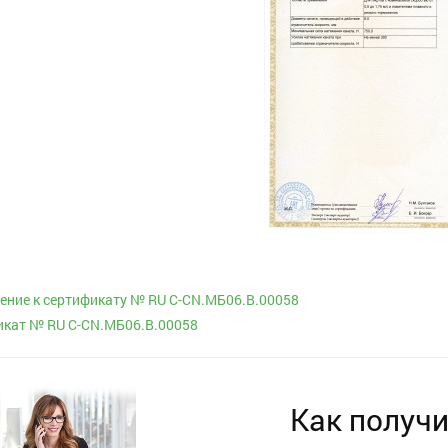
ние к сертификату № RU С-CN.МБ06.B.00058
икат № RU С-CN.МБ06.B.00058
Как получи