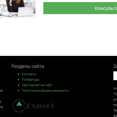
Консульт
Разделы сайта
З
Контакты
Литература
Сертификат на лифт
АН
ые
Политика конфиденциальности
12
у
о
по
та
Те
Фа