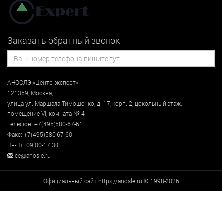
Заказать обратный звонок
АНОСЛЭ «Центр-эксперт»
121359
,
Москва
,
улица
ул. Маршала Тимошенко, д. 17, корп. 2, цокольный этаж
,
помещение VI, комната № 4
Телефон:
+7(495)580-67-61
Факс:
+7(495)580-67-60
Пн-Пт: 09:00-17:30
ce@anosle.ru
Официальный сайт https://anosle.ru © 1998-2026