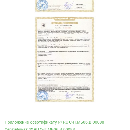
Приложение к сертификату № RU С-IT.МБ06.B.00088
Сертификат № RU С-IT.МБ06.B.00088