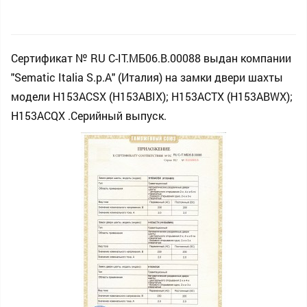
Сертификат № RU С-IT.МБ06.B.00088 выдан компании
"Sematic Italia S.p.A" (Италия) на замки двери шахты
модели H153ACSX (H153ABIX); H153ACTX (H153ABWX);
H153ACQX .Серийный выпуск.