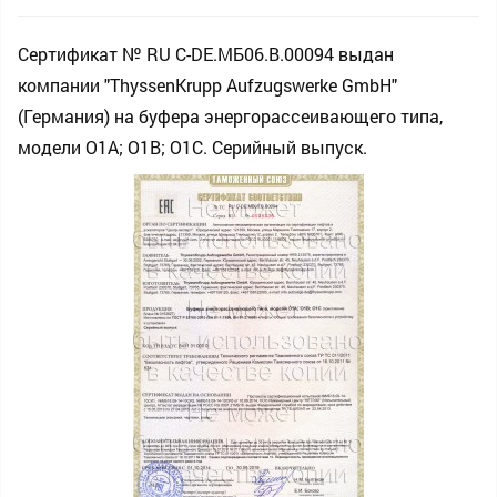
Сертификат № RU С-DE.МБ06.B.00094 выдан
компании "ThyssenKrupp Aufzugswerke GmbH"
(Германия) на буфера энергорассеивающего типа,
модели О1А; О1В; О1С. Серийный выпуск.