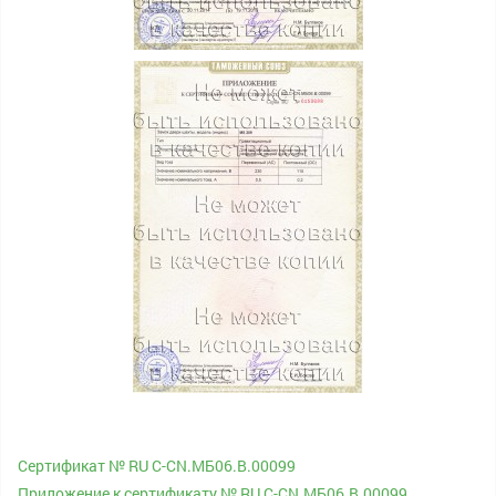
Сертификат № RU С-CN.МБ06.B.00099
Приложение к сертификату № RU С-CN.МБ06.B.00099