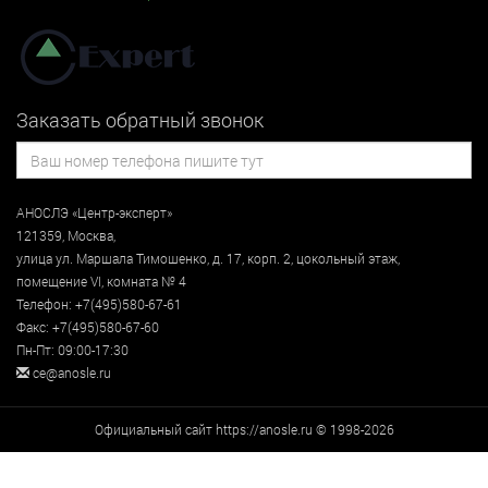
Заказать обратный звонок
АНОСЛЭ «Центр-эксперт»
121359
,
Москва
,
улица
ул. Маршала Тимошенко, д. 17, корп. 2, цокольный этаж
,
помещение VI, комната № 4
Телефон:
+7(495)580-67-61
Факс:
+7(495)580-67-60
Пн-Пт: 09:00-17:30
ce@anosle.ru
Официальный сайт https://anosle.ru © 1998-2026