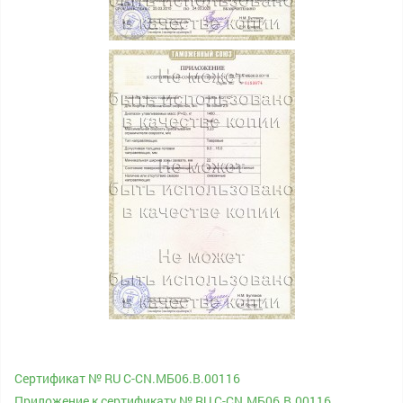
Сертификат № RU С-CN.МБ06.B.00116
Приложение к сертификату № RU С-CN.МБ06.B.00116