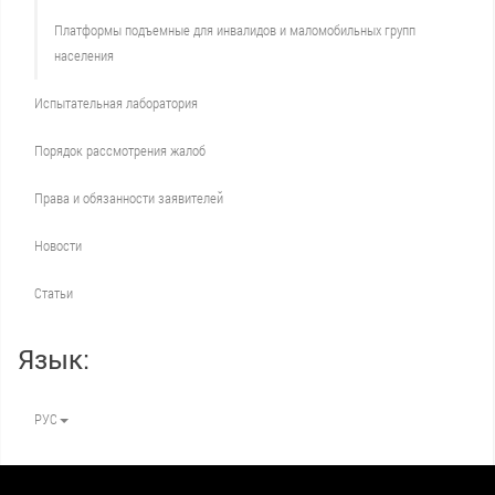
Платформы подъемные для инвалидов и маломобильных групп
населения
Испытательная лаборатория
Порядок рассмотрения жалоб
Права и обязанности заявителей
Новости
Статьи
Язык:
РУС