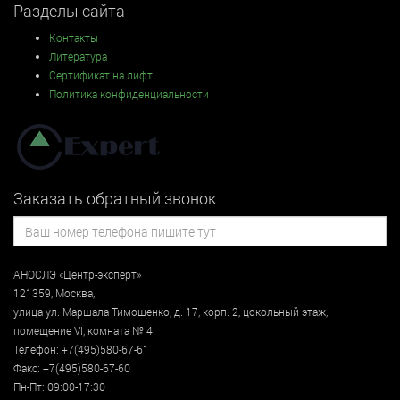
Разделы сайта
Контакты
Литература
Сертификат на лифт
Политика конфиденциальности
Заказать обратный звонок
АНОСЛЭ «Центр-эксперт»
121359
,
Москва
,
улица
ул. Маршала Тимошенко, д. 17, корп. 2, цокольный этаж
,
помещение VI, комната № 4
Телефон:
+7(495)580-67-61
Факс:
+7(495)580-67-60
Пн-Пт: 09:00-17:30