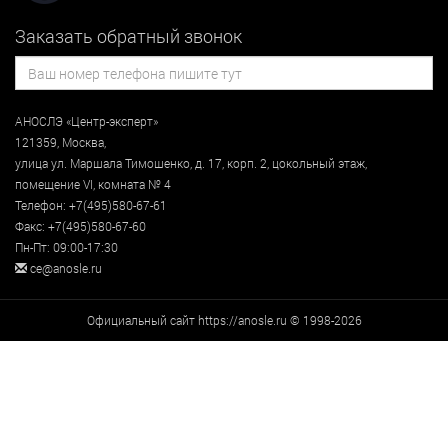
Заказать обратный звонок
АНОСЛЭ «Центр-эксперт»
121359
,
Москва
,
улица
ул. Маршала Тимошенко, д. 17, корп. 2, цокольный этаж
,
помещение VI, комната № 4
Телефон:
+7(495)580-67-61
Факс:
+7(495)580-67-60
Пн-Пт: 09:00-17:30
ce@anosle.ru
Официальный сайт https://anosle.ru © 1998-2026