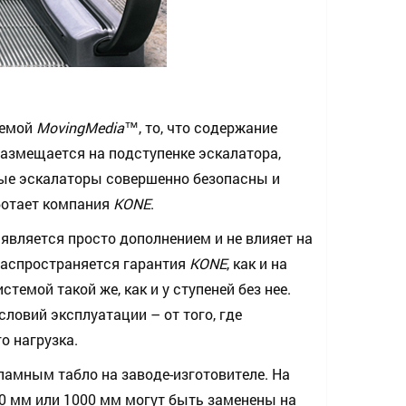
темой
MovingMedia
™
, то, что содержание
размещается на подступенке эскалатора,
ые эскалаторы совершенно безопасны и
ботает компания
KONE
.
 является просто дополнением и не влияет на
аспространяется гарантия
KONE
, как и на
темой такой же, как и у ступеней без нее.
ловий эксплуатации – от того, где
о нагрузка.
амным табло на заводе-изготовителе. На
0 мм или 1000 мм могут быть заменены на