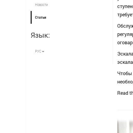
Новости
ступен
требуе
Статьи
Обслу
Язык:
регуля
оговар
РУС
Эскал
эскала
Чтобы 
необхо
Read th