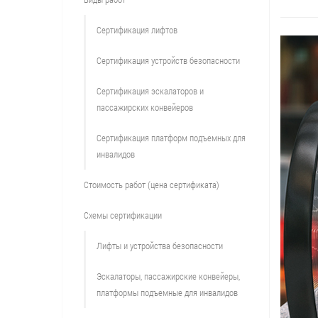
Сертификация лифтов
Сертификация устройств безопасности
Сертификация эскалаторов и
пассажирских конвейеров
Сертификация платформ подъемных для
инвалидов
Стоимость работ (цена сертификата)
Схемы сертификации
Лифты и устройства безопасности
Эскалаторы, пассажирские конвейеры,
платформы подъемные для инвалидов