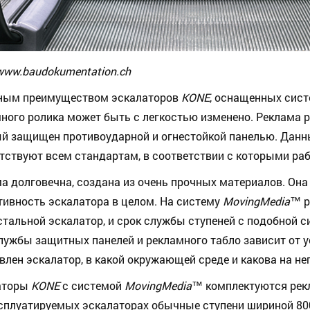
www.baudokumentation.ch
ным преимуществом эскалаторов
KONE
, оснащенных сис
ного ролика может быть с легкостью изменено. Реклама 
й защищен противоударной и огнестойкой панелью. Данн
тствуют всем стандартам, в соответствии с которыми ра
а долговечна, создана из очень прочных материалов. Она
ивность эскалатора в целом. На систему
MovingMedia
™
р
стальной эскалатор, и срок службы ступеней с подобной сис
лужбы защитных панелей и рекламного табло зависит от ус
влен эскалатор, в какой окружающей среде и какова на нег
аторы
KONE
с системой
MovingMedia
™
комплектуются рекл
сплуатируемых эскалаторах обычные ступени шириной 80