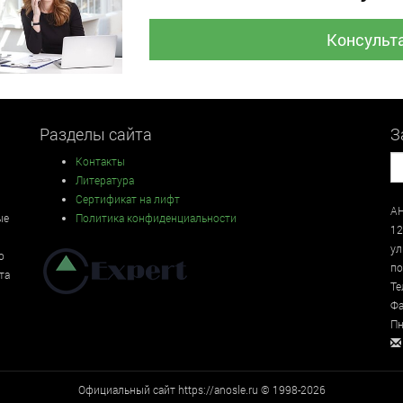
Консульт
Разделы сайта
З
Контакты
Литература
Сертификат на лифт
АН
ые
Политика конфиденциальности
12
у
о
по
та
Те
Фа
Пн
Официальный сайт https://anosle.ru © 1998-2026