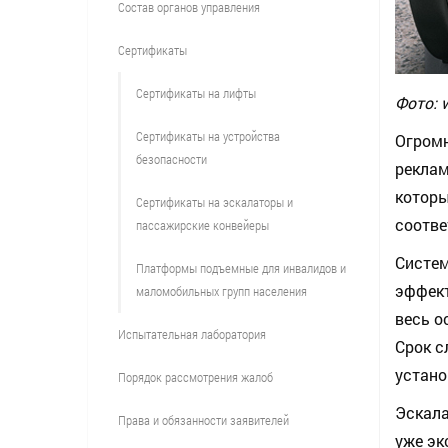
Состав органов управления
Сертификаты
Сертификаты на лифты
Фото: 
Сертификаты на устройства
Огром
безопасности
реклам
которы
Сертификаты на эскалаторы и
соотве
пассажирские конвейеры
Систем
Платформы подъемные для инвалидов и
эффект
маломобильных групп населения
весь о
Испытательная лаборатория
Срок с
устано
Порядок рассмотрения жалоб
Эскал
Права и обязанности заявителей
уже эк