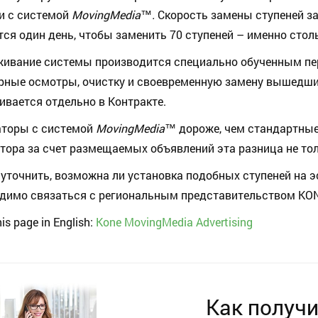
и с системой
MovingMedia
™.
Скорость замены ступеней за
тся один день, чтобы заменить 70 ступеней – именно стол
живание системы производится специально обученным п
рные осмотры, очистку и своевременную замену вышедших
ивается отдельно в Контракте.
аторы с системой
MovingMedia
™
дороже, чем стандартные
тора за счет размещаемых объявлений эта разница не толь
уточнить, возможна ли установка подобных ступеней на э
димо связаться с региональным представительством KON
is page in English:
Kone MovingMedia Advertising
Как получи