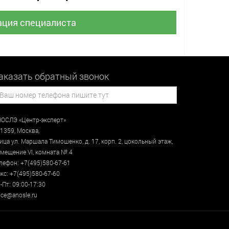
ация специалиста
аказать обратный звонок
ОСЛЭ «Центр-эксперт»
1359
,
Москва
,
лица
ул. Маршала Тимошенко, д. 17, корп. 2, цокольный этаж
,
мещение VI, комната № 4
лефон:
+7(495)580-67-61
кс:
+7(495)580-67-60
-Пт: 09:00-17:30
ce@anosle.ru