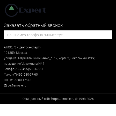
Заказать обратный звонок
АНОСЛЭ «Центр-эксперт»
121359
,
Москва
,
улица
ул. Маршала Тимошенко, д. 17, корп. 2, цокольный этаж
,
помещение VI, комната № 4
Телефон:
+7(495)580-67-61
Факс:
+7(495)580-67-60
Пн-Пт: 09:00-17:30
ce@anosle.ru
Официальный сайт https://anosle.ru © 1998-2026