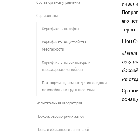
Состав органов управления
инвали
Поправ
Сертификаты
его ис
Сертификаты на лифты
террит
Шон О’
Сертификаты на устройства
безопасности
«
Наша 
создан
Сертификаты на эскалаторы и
пассажирские конвейеры
бассей
на ста
Платформы подъемные для инвалидов и
маломобильных групп населения
Сравн
оснаще
Испытательная лаборатория
Порядок рассмотрения жалоб
Права и обязанности заявителей