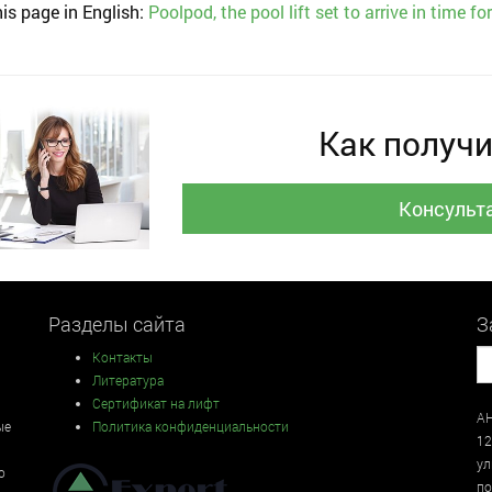
is page in English:
Poolpod, the pool lift set to arrive in time 
Как получи
Консульт
Разделы сайта
З
Контакты
Литература
Сертификат на лифт
АН
ые
Политика конфиденциальности
12
у
о
по