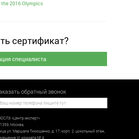
for the 2016 Olympics
ть сертификат?
ация специалиста
аказать обратный звонок
ОСЛЭ «Центр-эксперт»
1359
,
Москва
,
лица
ул. Маршала Тимошенко, д. 17, корп. 2, цокольный этаж
,
мещение VI, комната № 4