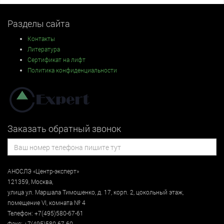
Разделы сайта
Контакты
Литература
Сертификат на лифт
Политика конфиденциальности
Заказать обратный звонок
АНОСЛЭ «Центр-эксперт»
121359
,
Москва
,
улица
ул. Маршала Тимошенко, д. 17, корп. 2, цокольный этаж
,
помещение VI, комната № 4
Телефон:
+7(495)580-67-61
Факс:
+7(495)580-67-60