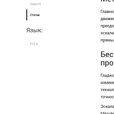
Новости
Главн
Статьи
движен
преодо
Язык:
эскала
прямых
РУС
Бе
про
Гладк
измен
технол
точнос
Эскала
Mitsubi