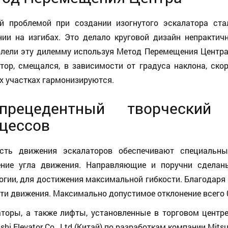
ой проблемой при создании изогнутого эскалатора ста
ии на изгибах. Это делало круговой дизайн непрактичн
лели эту дилемму используя Метод Перемещения Центра. 
тор, смещался, в зависимости от градуса наклона, ско
 участках гармонизируются.
спрецедентный творческий
цессов
ость движения эскалаторов обеспечивают специальн
ение угла движения. Направляющие и поручни сделаны
огии, для достижения максимальной гибкости. Благодаря 
ти движения. Максимально допустимое отклонение всего 
торы, а также лифты, установленные в торговом центр
shi Elevator Co.,
Ltd
(Китай) по разработкам компании Mitsubi