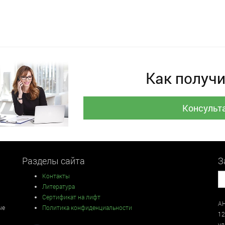
Как получи
Консульт
Разделы сайта
З
Контакты
Литература
Сертификат на лифт
АН
ые
Политика конфиденциальности
12
у