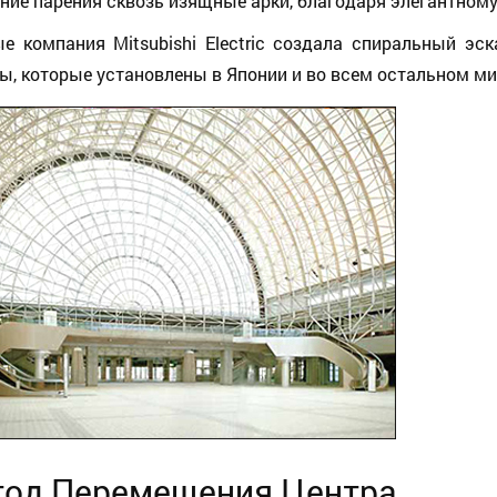
ие парения сквозь изящные арки, благодаря элегантному
е компания Mitsubishi Electric создала спиральный эск
, которые установлены в Японии и во всем остальном ми
од Перемещения Центра