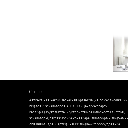
О нас
Автономная некоммерческая организация по сертификации
лифтов и эскалаторов АНОСЛЭ «Центр-эксперт»
сертифицирует лифты и устройства безопасности лифтов,
эскалаторы, пассажирские конвейеры, платформы подъемн
для инвалидов. Сертификации подлежит оборудование