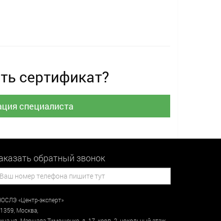
ть сертификат?
ация специалиста
аказать обратный звонок
ОСЛЭ «Центр-эксперт»
1359
,
Москва
,
лица
ул. Маршала Тимошенко, д. 17, корп. 2, цокольный этаж
,