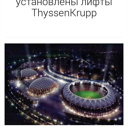
установлены лифты
ThyssenKrupp