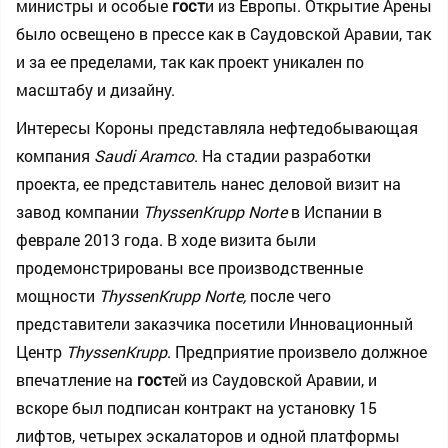
министры и особые
гост
и из Европы. Открытие Арены
было освещено в прессе как в Саудовской Аравии, так
и за ее пределами, так как проект уникален по
масштабу и дизайну.
Интересы Короны представляла нефтедобывающая
компания
Saudi
Aramco
. На стадии разработки
проекта, ее представитель нанес деловой визит на
завод компании
ThyssenKrupp Norte
в Испании в
феврале 2013 года. В ходе визита были
продемонстрированы все производственные
мощности
ThyssenKrupp Norte,
после чего
представители заказчика посетили Инновационный
Центр
ThyssenKrupp
. Предприятие произвело должное
впечатление на
гост
ей из Саудовской Аравии, и
вскоре был подписан контракт на установку 15
лифтов, четырех эскалаторов и одной платформы