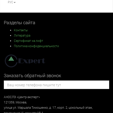
РУС
Разделы сайта
Контакты
Литература
Сертификат на лифт
Политика конфиденциальности
Заказать обратный звонок
АНОСЛЭ «Центр-эксперт»
121359
,
Москва
,
улица
ул. Маршала Тимошенко, д. 17, корп. 2, цокольный этаж
,
помещение VI, комната № 4