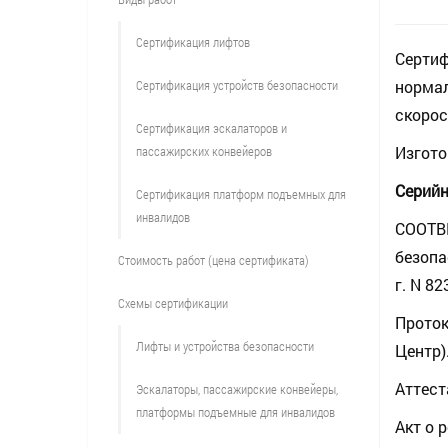
Сертификация лифтов
Сертиф
нормал
Сертификация устройств безопасности
скорос
Сертификация эскалаторов и
Изгото
пассажирских конвейеров
Серий
Сертификация платформ подъемных для
инвалидов
СООТВ
безопа
Стоимость работ (цена сертификата)
г. N 82
Схемы сертификации
Проток
Лифты и устройства безопасности
Центр)
Аттест
Эскалаторы, пассажирские конвейеры,
платформы подъемные для инвалидов
Акт о 