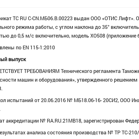
икат ТС RU С-CN.МБ06.В.00223 выдан ООО «ОТИС Лифт». 
ьного режима работы, с углом наклона до 35° включитель
тью до 0,5 м/с включительно, модель ХО508 (приложение 
влены по EN 115-1:2010
ный выпуск
ЕТСТВУЕТ ТРЕБОВАНИЯМ Технического регламента Тамож
сности машин и оборудования», утвержденного решением 
3.
ол испытаний от 20.06.2016 № МБ18.06-16- 20СИ2, ООО 
.
ат аккредитации № RA.RU.21MB18, зарегистрирован Федер
результатах анализа состояния производства № ТР ТС-210/