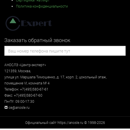
Сертификат на лифт
Политика конфиденциальности
Заказать обратный звонок
АНОСЛЭ «Центр-эксперт»
121359
,
Москва
,
улица
ул. Маршала Тимошенко, д. 17, корп. 2, цокольный этаж
,
помещение VI, комната № 4
Телефон:
+7(495)580-67-61
Факс:
+7(495)580-67-60
Пн-Пт: 09:00-17:30
ce@anosle.ru
Официальный сайт https://anosle.ru © 1998-2026