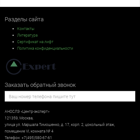
Разделы сайта
Контакты
Литература
Сертификат на лифт
Политика конфиденциальности
Заказать обратный звонок
АНОСЛЭ «Центр-эксперт»
121359
,
Москва
,
улица
ул. Маршала Тимошенко, д. 17, корп. 2, цокольный этаж
,
помещение VI, комната № 4
Телефон:
+7(495)580-67-61