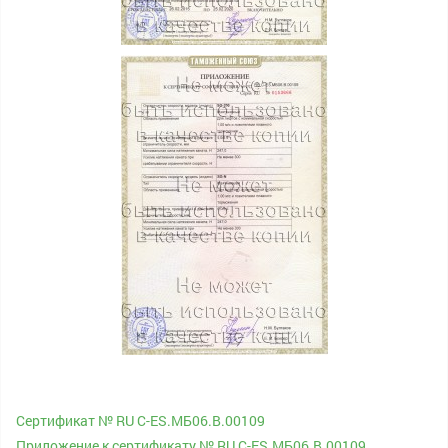
Сертификат № RU С-ES.МБ06.B.00109
Приложение к сертификату № RU С-ES.МБ06.B.00109