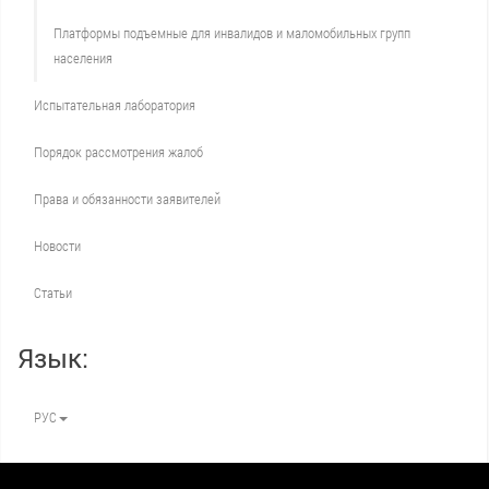
Платформы подъемные для инвалидов и маломобильных групп
населения
Испытательная лаборатория
Порядок рассмотрения жалоб
Права и обязанности заявителей
Новости
Статьи
Язык:
РУС