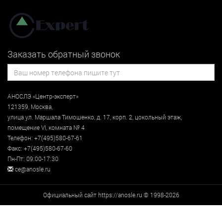
Заказать обратный звонок
АНОСЛЭ «Центр-эксперт»
121359
,
Москва
,
улица
ул. Маршала Тимошенко, д. 17, корп. 2, цокольный этаж
,
помещение VI, комната № 4
Телефон:
+7(495)580-67-61
Факс:
+7(495)580-67-60
Пн-Пт: 09:00-17:30
ce@anosle.ru
Официальный сайт https://anosle.ru © 1998-2026