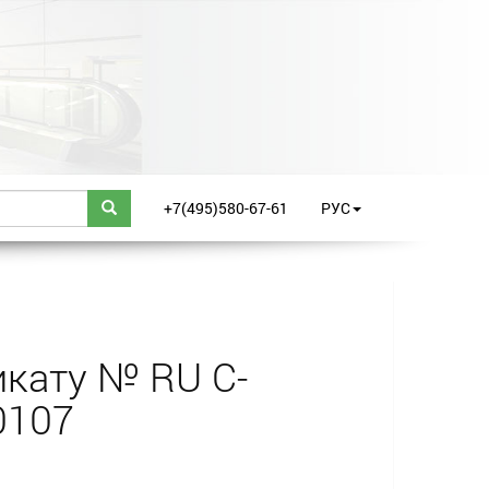
+7(495)580-67-61
РУС
кату № RU С-
0107