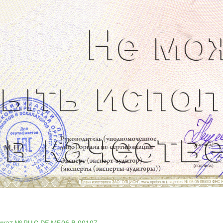
кат № RU С-DE.МБ06.B.00107