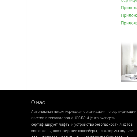
Приложе
Приложе
Приложе
О нас
Автономная некоммерческая организация по сертификации
лифтов и эскалаторов АНОСЛЭ «Центр-эксперт»
сертифицирует лифты и устройства безопасности лифтов,
эскалаторы, пассажирские конвейеры, платформы подъемн
для инвалидов. Сертификации подлежит оборудование