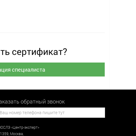
ть сертификат?
ация специалиста
аказать обратный звонок
ОСЛЭ «Центр-эксперт»
1359
,
Москва
,