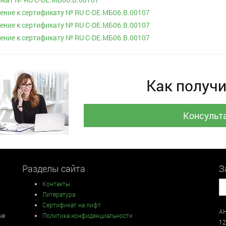
ние к сертификату № RU С-DE.МБ06.B.00107
ние к сертификату № RU С-DE.МБ06.B.00107
ние к сертификату № RU С-DE.МБ06.B.00107
Как получи
Консульт
Разделы сайта
З
Контакты
Литература
Сертификат на лифт
АН
ые
Политика конфиденциальности
12