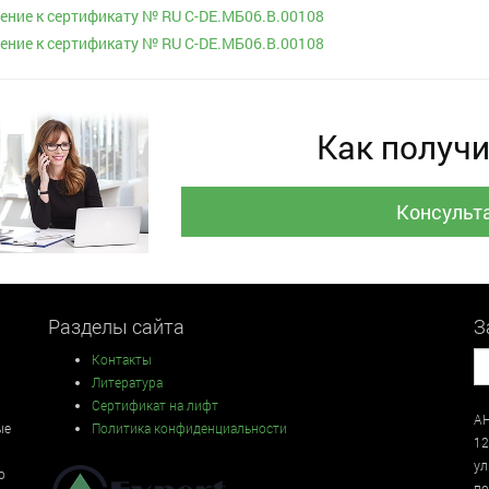
ние к сертификату № RU С-DE.МБ06.B.00108
ние к сертификату № RU С-DE.МБ06.B.00108
Как получи
Консульт
Разделы сайта
З
Контакты
Литература
Сертификат на лифт
АН
ые
Политика конфиденциальности
12
у
о
по