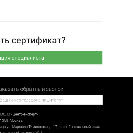
ть сертификат?
ация специалиста
аказать обратный звонок
ОСЛЭ «Центр-эксперт»
1359
,
Москва
,
лица
ул. Маршала Тимошенко, д. 17, корп. 2, цокольный этаж
,
мещение VI, комната № 4