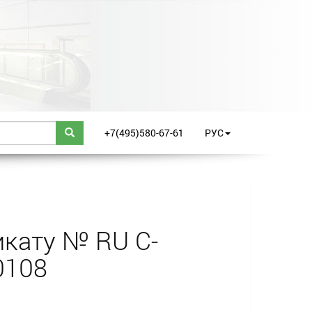
+7(495)580-67-61
РУС
кату № RU С-
0108