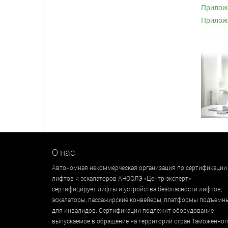
Приложе
Приложе
О нас
Автономная некоммерческая организация по сертификации
лифтов и эскалаторов АНОСЛЭ «Центр-эксперт»
сертифицирует лифты и устройства безопасности лифтов,
эскалаторы, пассажирские конвейеры, платформы подъемн
для инвалидов. Сертификации подлежит оборудование
выпускаемое в обращение на территории стран Таможенног