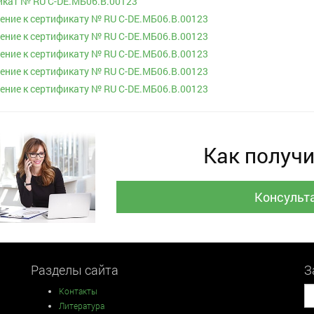
кат № RU С-DE.МБ06.B.00123
ние к сертификату № RU С-DE.МБ06.B.00123
ние к сертификату № RU С-DE.МБ06.B.00123
ние к сертификату № RU С-DE.МБ06.B.00123
ние к сертификату № RU С-DE.МБ06.B.00123
ние к сертификату № RU С-DE.МБ06.B.00123
Как получи
Консульт
Разделы сайта
З
Контакты
Литература