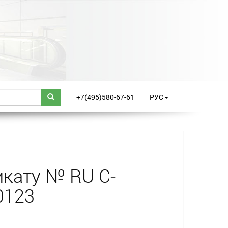
+7(495)580-67-61
РУС
кату № RU С-
0123