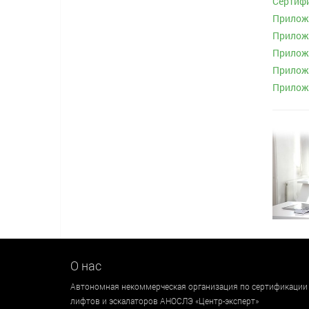
Сертифи
Приложе
Приложе
Приложе
Приложе
Приложе
О нас
Автономная некоммерческая организация по сертификации
лифтов и эскалаторов АНОСЛЭ «Центр-эксперт»