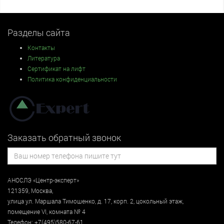
Разделы сайта
Контакты
Литература
Сертификат на лифт
Политика конфиденциальности
Заказать обратный звонок
АНОСЛЭ «Центр-эксперт»
121359
,
Москва
,
улица
ул. Маршала Тимошенко, д. 17, корп. 2, цокольный этаж
,
помещение VI, комната № 4
Телефон:
+7(495)580-67-61