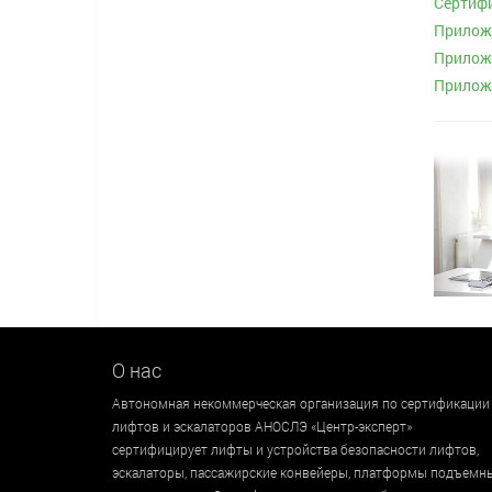
Сертиф
Приложе
Приложе
Приложе
О нас
Автономная некоммерческая организация по сертификации
лифтов и эскалаторов АНОСЛЭ «Центр-эксперт»
сертифицирует лифты и устройства безопасности лифтов,
эскалаторы, пассажирские конвейеры, платформы подъемн