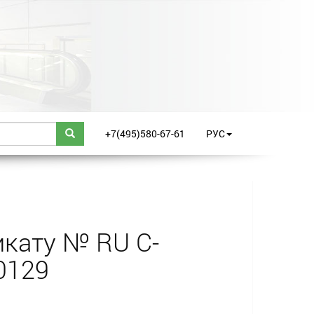
+7(495)580-67-61
РУС
кату № RU С-
0129