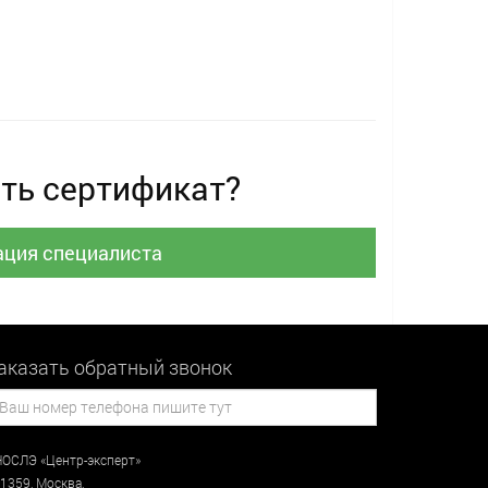
ть сертификат?
ация специалиста
аказать обратный звонок
ОСЛЭ «Центр-эксперт»
1359
,
Москва
,