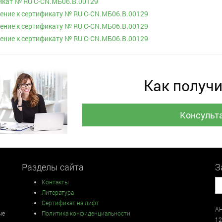
икат № RU С-CN.МБ06.B.00129
ние к сертификату № RU С-CN.МБ06.B.00129
ние к сертификату № RU С-CN.МБ06.B.00129
ние к сертификату № RU С-CN.МБ06.B.00129
Как получи
Консульт
Разделы сайта
З
Контакты
Литература
Сертификат на лифт
АН
ые
Политика конфиденциальности
12