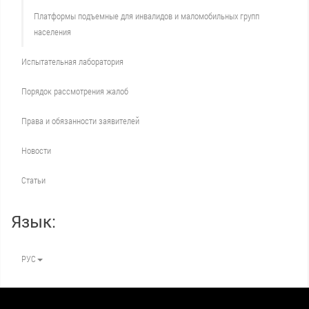
Платформы подъемные для инвалидов и маломобильных групп
населения
Испытательная лаборатория
Порядок рассмотрения жалоб
Права и обязанности заявителей
Новости
Статьи
Язык:
РУС