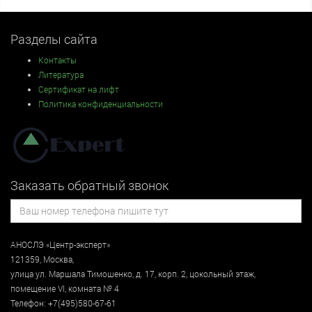
Разделы сайта
Контакты
Литература
Сертификат на лифт
Политика конфиденциальности
Заказать обратный звонок
АНОСЛЭ «Центр-эксперт»
121359
,
Москва
,
улица
ул. Маршала Тимошенко, д. 17, корп. 2, цокольный этаж
,
помещение VI, комната № 4
Телефон:
+7(495)580-67-61