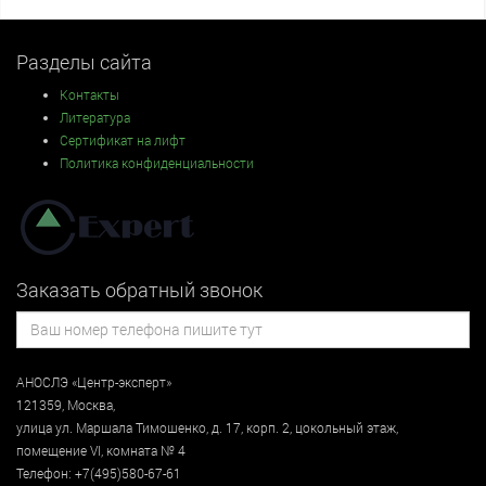
Разделы сайта
Контакты
Литература
Сертификат на лифт
Политика конфиденциальности
Заказать обратный звонок
АНОСЛЭ «Центр-эксперт»
121359
,
Москва
,
улица
ул. Маршала Тимошенко, д. 17, корп. 2, цокольный этаж
,
помещение VI, комната № 4
Телефон:
+7(495)580-67-61