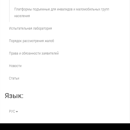
Платформы подъемные для инвалидов и маломобильных групп
населения
Испытательная лаборатория
Порядок рассмотрения жалоб
Права и обязанности заявителей
Новости
Статьи
Язык:
РУС