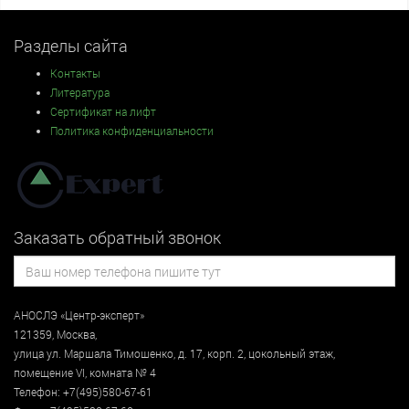
Разделы сайта
Контакты
Литература
Сертификат на лифт
Политика конфиденциальности
Заказать обратный звонок
АНОСЛЭ «Центр-эксперт»
121359
,
Москва
,
улица
ул. Маршала Тимошенко, д. 17, корп. 2, цокольный этаж
,
помещение VI, комната № 4
Телефон:
+7(495)580-67-61