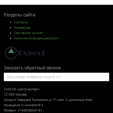
Разделы сайта
Контакты
Литература
Сертификат на лифт
Политика конфиденциальности
Заказать обратный звонок
АНОСЛЭ «Центр-эксперт»
121359
,
Москва
,
улица
ул. Маршала Тимошенко, д. 17, корп. 2, цокольный этаж
,
помещение VI, комната № 4
Телефон:
+7(495)580-67-61