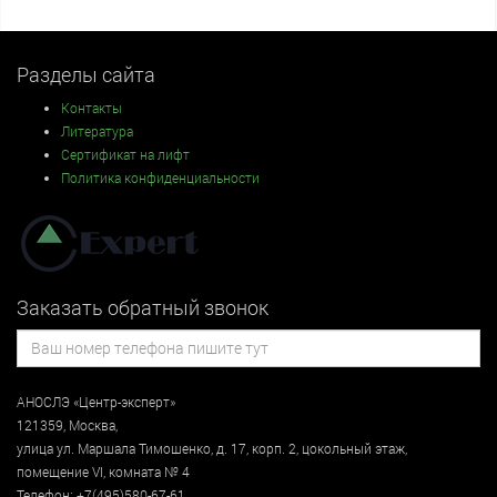
Разделы сайта
Контакты
Литература
Сертификат на лифт
Политика конфиденциальности
Заказать обратный звонок
АНОСЛЭ «Центр-эксперт»
121359
,
Москва
,
улица
ул. Маршала Тимошенко, д. 17, корп. 2, цокольный этаж
,
помещение VI, комната № 4
Телефон:
+7(495)580-67-61