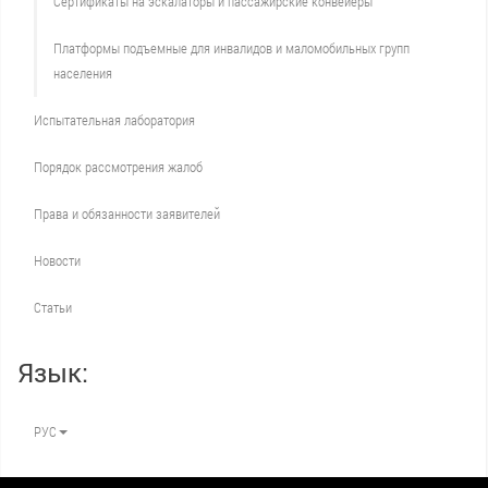
Сертификаты на эскалаторы и пассажирские конвейеры
Платформы подъемные для инвалидов и маломобильных групп
населения
Испытательная лаборатория
Порядок рассмотрения жалоб
Права и обязанности заявителей
Новости
Статьи
Язык:
РУС