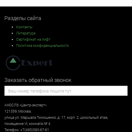
Разделы сайта
Контакты
Литература
Сертификат на лифт
Политика конфиденциальности
Заказать обратный звонок
АНОСЛЭ «Центр-эксперт»
121359
,
Москва
,
улица
ул. Маршала Тимошенко, д. 17, корп. 2, цокольный этаж
,
помещение VI, комната № 4
Телефон:
+7(495)580-67-61