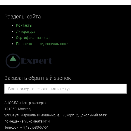
Разделы сайта
Контакты
Литература
Сертификат на лифт
Политика конфиденциальности
Заказать обратный звонок
АНОСЛЭ «Центр-эксперт»
121359
,
Москва
,
улица
ул. Маршала Тимошенко, д. 17, корп. 2, цокольный этаж
,
помещение VI, комната № 4
Телефон:
+7(495)580-67-61