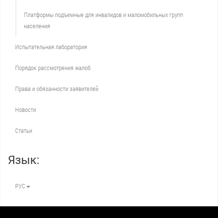
Платформы подъемные для инвалидов и маломобильных групп
населения
Испытательная лаборатория
Порядок рассмотрения жалоб
Права и обязанности заявителей
Новости
Статьи
Язык:
РУС