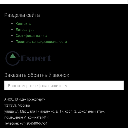
Разделы сайта
Контакты
Литература
Сертификат на лифт
Политика конфиденциальности
Заказать обратный звонок
АНОСЛЭ «Центр-эксперт»
121359
,
Москва
,
улица
ул. Маршала Тимошенко, д. 17, корп. 2, цокольный этаж
,
помещение VI, комната № 4
Телефон:
+7(495)580-67-61